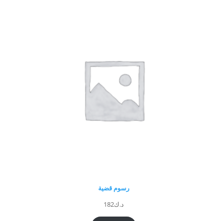
رسوم قضية
د.ك
182