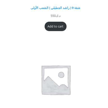
شقة 9 ( راشد الجطيلي ) الشعب الأولى
د.ك
550
Add to cart