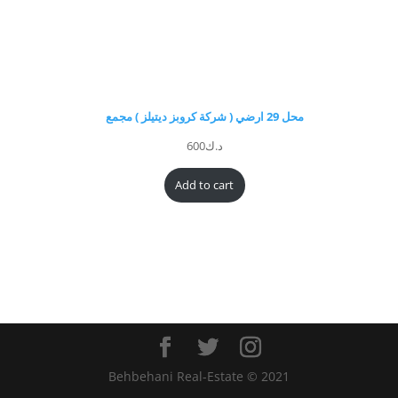
محل 29 ارضي ( شركة كروبز ديتيلز ) مجمع
د.ك
600
Add to cart
Behbehani Real-Estate © 2021