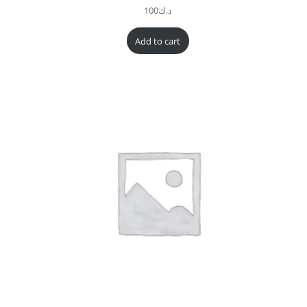
د.ك
100
Add to cart