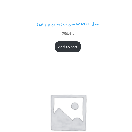
محل 60-61-62 سرداب ( مجمع بهبهاني )
د.ك
750
Add to cart