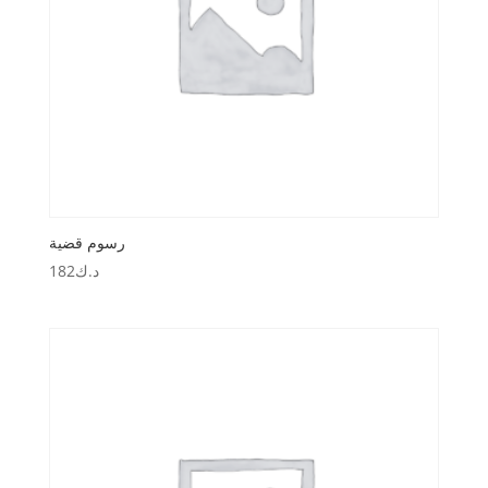
رسوم قضية
د.ك
182