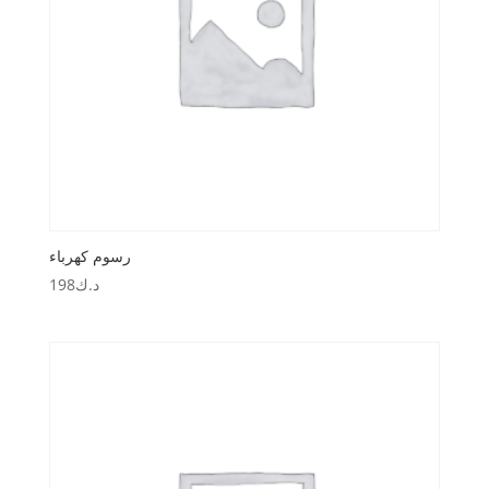
رسوم كهرباء
د.ك
198