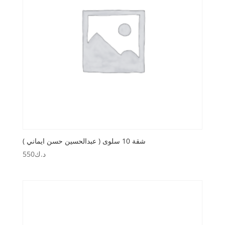
شقة 10 سلوى ( عبدالحسين حسن ايماني )
د.ك
550