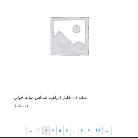
شقة 3 ( خليل ابراهيم شماس )بناية حولي
د.ك
360
←
1
2
3
4
5
…
8
9
10
→