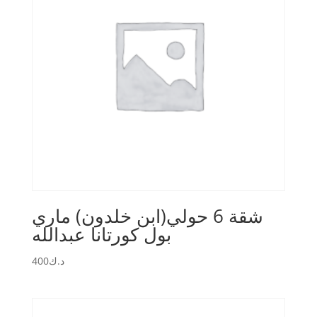
شقة 6 حولي(ابن خلدون) ماري
بول كورتانا عبدالله
400
د.ك