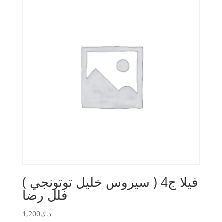
فيلا ج4 ( سيروس خليل توتونجي )
فلل رضا
1,200
د.ك