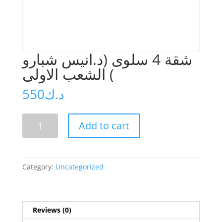
شقة 4 سلوى (د.انيس شبارو
) الشعب الاولى
550
د.ك
شقة
Add to cart
4
سلوى
(د.انيس
شبارو
Category:
Uncategorized
)
الشعب
الاولى
quantity
Reviews (0)