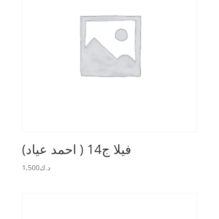
فيلا ج14 ( احمد عياد)
1,500
د.ك