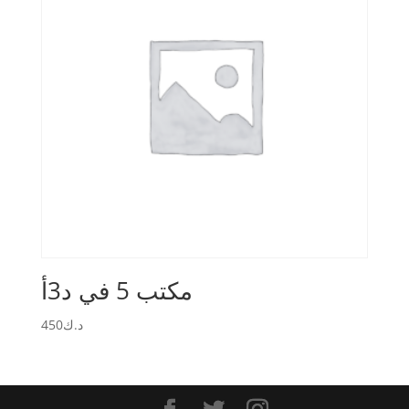
مكتب 5 في د3أ
450
د.ك