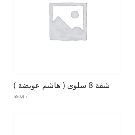
شقة 8 سلوى ( هاشم عويضة )
550
د.ك