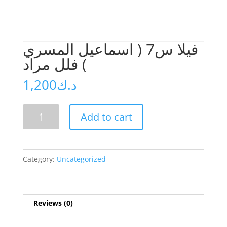
فيلا س7 ( اسماعيل المسري
) فلل مراد
1,200
د.ك
فيلا
Add to cart
س7
(
اسماعيل
المسري
Category:
Uncategorized
)
فلل
مراد
quantity
Reviews (0)